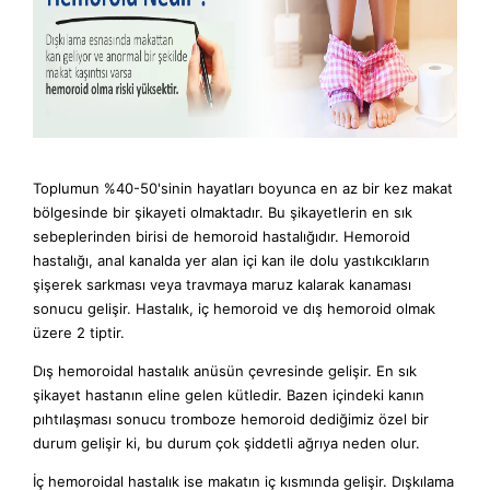
İLETİŞİM
REKTUM KANSERİ
TR
EN
AR
UZMANLIKLAR
VİDEOLAR
Toplumun %40-50'sinin hayatları boyunca en az bir kez makat
bölgesinde bir şikayeti olmaktadır. Bu şikayetlerin en sık
HASTA OLGULARI
ÜYELERE ÖZEL
sebeplerinden birisi de hemoroid hastalığıdır. Hemoroid
hastalığı, anal kanalda yer alan içi kan ile dolu yastıkcıkların
TIBBİ İKİNCİ GÖRÜŞ
ÜYELERE ÖZEL
şişerek sarkması veya travmaya maruz kalarak kanaması
E-RANDEVU
sonucu gelişir. Hastalık, iç hemoroid ve dış hemoroid olmak
üzere 2 tiptir.
Dış hemoroidal hastalık anüsün çevresinde gelişir. En sık
şikayet hastanın eline gelen kütledir. Bazen içindeki kanın
pıhtılaşması sonucu tromboze hemoroid dediğimiz özel bir
durum gelişir ki, bu durum çok şiddetli ağrıya neden olur.
İç hemoroidal hastalık ise makatın iç kısmında gelişir. Dışkılama