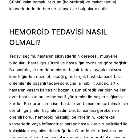
Çünkü kalın barsak, rektum (kolorektal) ve makat (anüs)
kanserlerinde de benzer şikayet ve bulgular olabilir.
HEMOROİD TEDAVİSİ NASIL
OLMALI?
Tedavi seçimi, hastanın şikayatlerinin derecesi, muayene
bulguları, hastalığın süresi ve hastalığın evresine göre değişir.
Bu hastalık, erken dönemlerde hiçbir tedavi uygulamaksızın
kendiliğinden düzelebileceği gibi, birçok hastada basit bazı
önlemler ile başarılı tedavi sonuçları alınabilir. Ancak, artık
hastanın yaşam kalitesini bozan, uzun süredir var olan ve ileri
evre hastalıkta bu konservatif yöntemler ile başarı sağlamak
zordur. Bu durumlarda ise, hastalıktan tamamen kurtulmak için
cerrahi girişimler kaçınılmazdır. Unutulmaması gereken en
önemli konu, hemoroid hastalığı belirtilerinin, kolorektal
kanserlerin veya inflamatuar barsak hastalıklarının belirtileri ile
kolaylıkla karışabilecek olduğudur. O nedenle tedavi kararını
vermeden önce, tüm hastalara ayrıntılı bir anorektal muayene