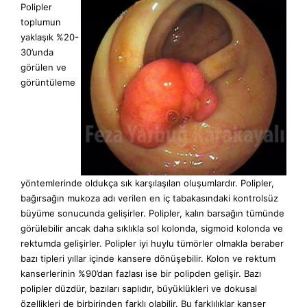
Polipler
İLETİŞİM
toplumun
REKTUM KANSERİ
yaklaşık %20-
30’unda
TR
EN
AR
görülen ve
görüntüleme
UZMANLIKLAR
VİDEOLAR
HASTA OLGULARI
ÜYELERE ÖZEL
TIBBİ İKİNCİ GÖRÜŞ
ÜYELERE ÖZEL
yöntemlerinde oldukça sık karşılaşılan oluşumlardır. Polipler,
E-RANDEVU
bağırsağın mukoza adı verilen en iç tabakasındaki kontrolsüz
büyüme sonucunda gelişirler. Polipler, kalın barsağın tümünde
görülebilir ancak daha sıklıkla sol kolonda, sigmoid kolonda ve
rektumda gelişirler. Polipler iyi huylu tümörler olmakla beraber
bazı tipleri yıllar içinde kansere dönüşebilir. Kolon ve rektum
kanserlerinin %90’dan fazlası ise bir polipden gelişir. Bazı
polipler düzdür, bazıları saplıdır, büyüklükleri ve dokusal
özellikleri de birbirinden farklı olabilir. Bu farklılıklar kanser