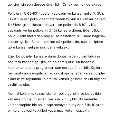
gelişimi için son derece önemlidir. Örnek vermek gerekirse;
Poliplerin % 65-80’i tübüler yapıdadır ve kanser gelişi % 5’dir.
Fakat tübüler polip 2 santimetreden büyük ise kanser gelişimi
%45’lere çıkar. Hastalarda var olan poliplerin %10’u villöz
yapıdadır ve bu poliplerin %45’i kansere döner. Eğer villöz
polip 2 santimetreden büyük ise hastaların %55’inde bağırsak
kanseri gelişir. Benzer şekilde düz poliplerde, saplı poliplere
göre kanser gelişim riski daha yüksektir.
Eğer bu polipler kansere daha dönüşmeden çıkartılabilirse
bağırsak kanseri gelişimi de önlenmiş olur. Bu nedenle
kolorektal tarama programları son derece önemlidir. Kişilere
belli aralıklarda uygulanan kolonoskopi ile, eğer varsa polipler
çıkartılır ve toplumda kolorektal kanser gelişme riskini böylece
azaltılmış olur.
Normal kolon mukozasından bir polip gelişimi ve bu polibin
kansere dönüşüm süreci yaklaşık 7-10 yıldır. Bu nedenle
kolonoskopide hiç polip saptanmayan bireylerin 7 ila 10 yılda
bir kolonoskopi tetkikleri yaptırması yeterli olacaktır.