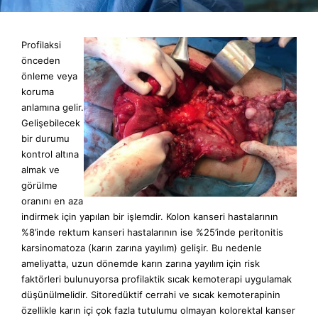
İLETİŞİM
REKTUM KANSERİ
Profilaksi
önceden
TR
EN
AR
önleme veya
UZMANLIKLAR
koruma
anlamına gelir.
VİDEOLAR
Gelişebilecek
bir durumu
HASTA OLGULARI
ÜYELERE ÖZEL
kontrol altına
almak ve
TIBBİ İKİNCİ GÖRÜŞ
ÜYELERE ÖZEL
görülme
E-RANDEVU
oranını en aza
indirmek için yapılan bir işlemdir. Kolon kanseri hastalarının
%8’inde rektum kanseri hastalarının ise %25’inde peritonitis
karsinomatoza (karın zarına yayılım) gelişir. Bu nedenle
ameliyatta, uzun dönemde karın zarına yayılım için risk
faktörleri bulunuyorsa profilaktik sıcak kemoterapi uygulamak
düşünülmelidir. Sitoredüktif cerrahi ve sıcak kemoterapinin
özellikle karın içi çok fazla tutulumu olmayan kolorektal kanser